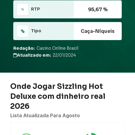
95,67 %
RTP
Tipo
Caça-Níqueis
Redação:
Casino Online Brasil
Atualizado em:
22/01/2024
Onde Jogar Sizzling Hot
Deluxe com dinheiro real
2026
Lista Atualizada Para Agosto