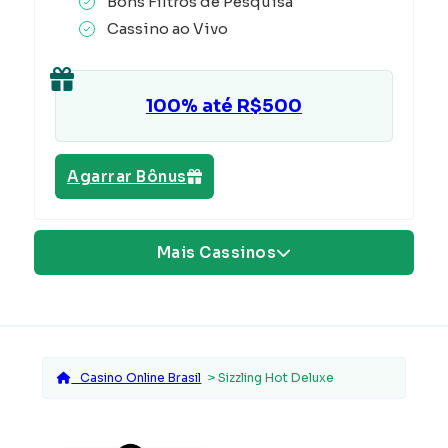
Bons Filtros de Pesquisa
Cassino ao Vivo
100% até R$500
Agarrar Bônus
Mais Cassinos
Casino Online Brasil
>
Sizzling Hot Deluxe